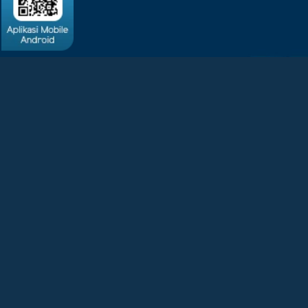
Cara Betting
Kalkula
BOLAGG situs G
terupdate, terp