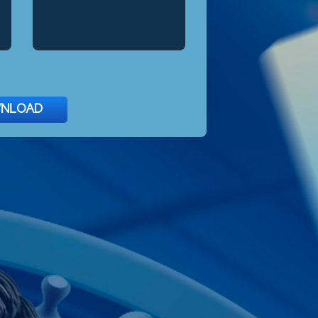
NLOAD