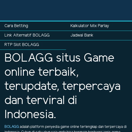
Cara Betting
Kalkulator Mix Parlay
Link Alternatif BOLAGG
Jadwal Bank
RTP Slot BOLAGG
BOLAGG situs Game
online terbaik,
terupdate, terpercaya
dan terviral di
Indonesia.
BOLAGG
adalah platform penyedia game online terlengkap dan terpercaya di