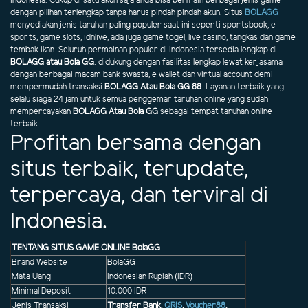
indonesia. Cukup di satu akun saja anda bisa bermain berbagai jenis game
dengan pilihan terlengkap tanpa harus pindah pindah akun. Situs
BOLAGG
menyediakan jenis taruhan paling populer saat ini seperti sportsbook, e-
sports, game slots, idnlive, ada juga game togel, live casino, tangkas dan game
tembak ikan. Seluruh permainan populer di Indonesia tersedia lengkap di
BOLAGG atau Bola GG
. didukung dengan fasilitas lengkap lewat kerjasama
dengan berbagai macam bank swasta, e wallet dan virtual account demi
mempermudah transaksi
BOLAGG Atau Bola GG 88
. Layanan terbaik yang
selalu siaga 24 jam untuk semua penggemar taruhan online yang sudah
mempercayakan
BOLAGG Atau Bola GG
sebagai tempat taruhan online
terbaik.
Profitan bersama dengan
situs terbaik, terupdate,
terpercaya, dan terviral di
Indonesia.
TENTANG SITUS GAME ONLINE BolaGG
Brand Website
BolaGG
Mata Uang
Indonesian Rupiah (IDR)
Minimal Deposit
10.000 IDR
Jenis Transaksi
Transfer Bank,
QRIS
,
Voucher88
.