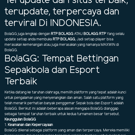
Terupdate dari situs terbaik,
terupdate, terpercaya dan
terviral Di INDONESIA.
BolaGG juga lengkap dengan
RTP BOLAGG
ATAU
BOLAGG RTP
Yang selalu
update setiap anda membuka
RTP BOLAGG
, Jadi setiap player bisa
merasakan kemenangan atau juga merasakan yang namanya MAXWIN di
BolaGG.
BolaGG: Tempat Bettingan
Sepakbola dan Esport
Terbaik
Ketika datang ke taruhan olahraga, memilih platform yang tepat adalah kunci
untuk pengalaman yang menyenangkan dan aman. Salah satu platform yang
telah menarik perhatian banyak penggemar Sepak bola dan Esport adalah
BolaGG. Berikut ini adalah beberapa alasan mengapa BolaGG dianggap
sebagai tempat taruhan terbaik untuk kedua turnamen besar tersebut.
Keunggulan BolaGG
1.
Keamanan dan Kepercayaan
BolaGG dikenal sebagai platform yang aman dan terpercaya. Mereka memiliki