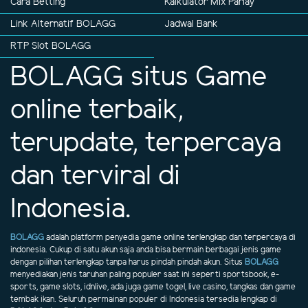
Cara Betting
Kalkulator Mix Parlay
Link Alternatif BOLAGG
Jadwal Bank
RTP Slot BOLAGG
BOLAGG situs Game
online terbaik,
terupdate, terpercaya
dan terviral di
Indonesia.
BOLAGG
adalah platform penyedia game online terlengkap dan terpercaya di
indonesia. Cukup di satu akun saja anda bisa bermain berbagai jenis game
dengan pilihan terlengkap tanpa harus pindah pindah akun. Situs
BOLAGG
menyediakan jenis taruhan paling populer saat ini seperti sportsbook, e-
sports, game slots, idnlive, ada juga game togel, live casino, tangkas dan game
tembak ikan. Seluruh permainan populer di Indonesia tersedia lengkap di