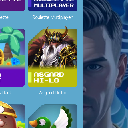
lette
Roulette Multiplayer
 Hunt
Asgard Hi-Lo