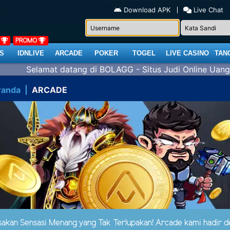
Download APK
Live Chat
O
PROMO
S
IDNLIVE
ARCADE
POKER
TOGEL
LIVE CASINO
TAN
GG - Situs Judi Online Uang Asli Terlengkap & Terpercaya
randa
ARCADE
akan Sensasi Menang yang Tak Terlupakan! Arcade kami hadir de