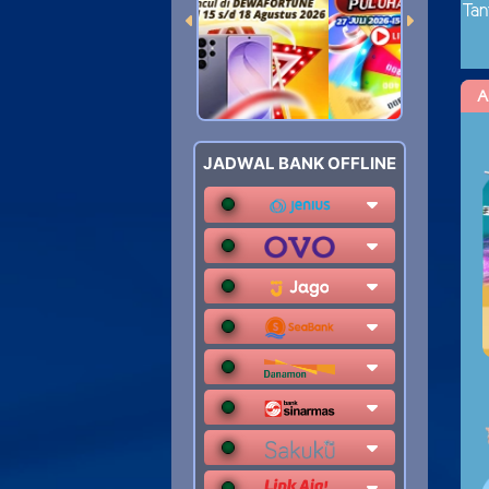
Tan
A
JADWAL BANK OFFLINE