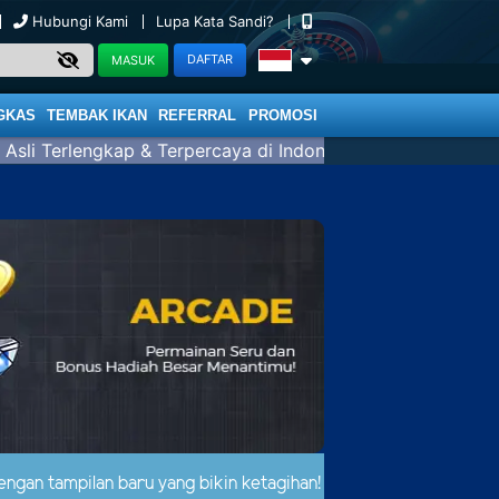
Hubungi Kami
Lupa Kata Sandi?
DAFTAR
GKAS
TEMBAK IKAN
REFERRAL
PROMOSI
 di Indonesia! Kini Telah Hadir minigames terbaru GameC
ngan tampilan baru yang bikin ketagihan!