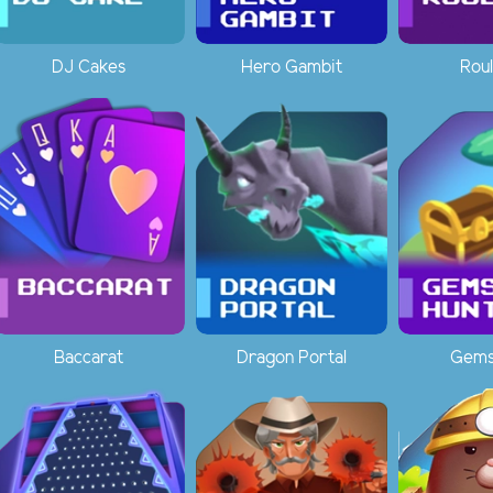
DJ Cakes
Hero Gambit
Rou
Baccarat
Dragon Portal
Gems