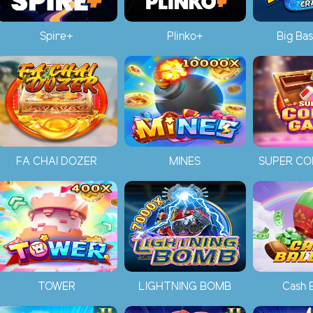
Spire+
Plinko+
Big Ba
FA CHAI DOZER
MINES
SUPER C
TOWER
LIGHTNING BOMB
Cash 