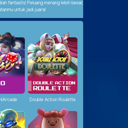
h fantastis! Peluang menang lebih besar,
anmu untuk jadi juara!
DNArcade
Double Action Roulette