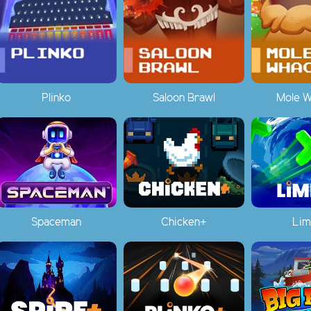
Plinko
Saloon Brawl
Mole 
Spaceman
Chicken+
Li