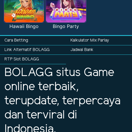
Hawaii Bingo
Bingo Party
Cara Betting
Kalkulator Mix Parlay
Link Alternatif BOLAGG
Jadwal Bank
RTP Slot BOLAGG
BOLAGG situs Game
online terbaik,
terupdate, terpercaya
dan terviral di
Indonesia.