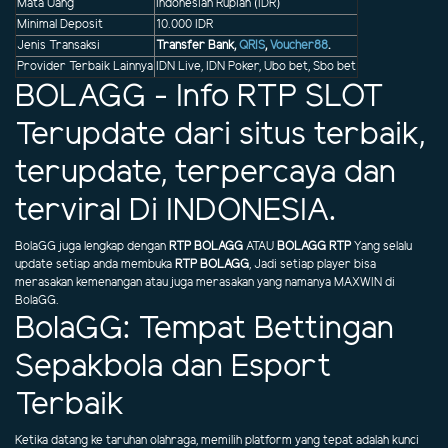
Mata Uang
Indonesian Rupiah (IDR)
Minimal Deposit
10.000 IDR
Jenis Transaksi
Transfer Bank,
QRIS
,
Voucher88
.
Provider Terbaik Lainnya
IDN Live, IDN Poker, Ubo bet, Sbo bet
BOLAGG - Info RTP SLOT
Terupdate dari situs terbaik,
terupdate, terpercaya dan
terviral Di INDONESIA.
BolaGG juga lengkap dengan
RTP BOLAGG
ATAU
BOLAGG RTP
Yang selalu
update setiap anda membuka
RTP BOLAGG
, Jadi setiap player bisa
merasakan kemenangan atau juga merasakan yang namanya MAXWIN di
BolaGG.
BolaGG: Tempat Bettingan
Sepakbola dan Esport
Terbaik
Ketika datang ke taruhan olahraga, memilih platform yang tepat adalah kunci