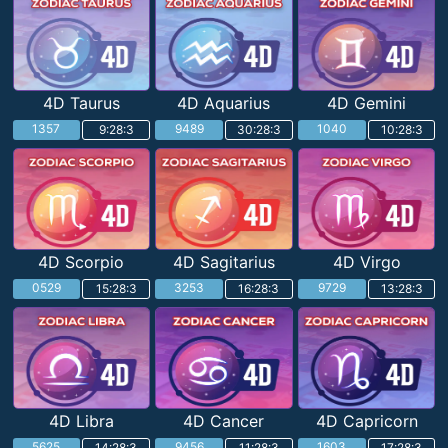
4D Taurus
4D Aquarius
4D Gemini
1357
9489
1040
9:28:2
30:28:2
10:28:2
4D Scorpio
4D Sagitarius
4D Virgo
0529
3253
9729
15:28:2
16:28:2
13:28:2
4D Libra
4D Cancer
4D Capricorn
5625
9456
1603
14:28:2
11:28:2
17:28:2