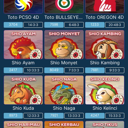
Toto PCSO 4D
Toto BULLSEYE 4D
Toto OREGON 4D
3704
7598
1233
14:3:2
6:48:2
20:48:2
Shio Ayam
Shio Monyet
Shio Kambing
2417
8049
7681
10:33:2
7:33:2
9:33:2
Shio Kuda
Shio Naga
Shio Kelinci
8973
7921
4247
12:33:2
13:33:2
15:33:2