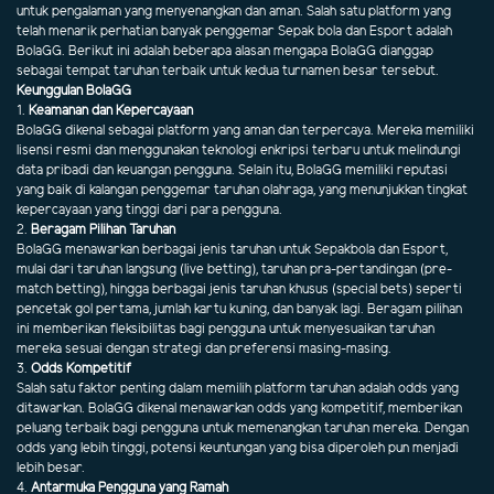
untuk pengalaman yang menyenangkan dan aman. Salah satu platform yang
telah menarik perhatian banyak penggemar Sepak bola dan Esport adalah
BolaGG. Berikut ini adalah beberapa alasan mengapa BolaGG dianggap
sebagai tempat taruhan terbaik untuk kedua turnamen besar tersebut.
Keunggulan BolaGG
1.
Keamanan dan Kepercayaan
BolaGG dikenal sebagai platform yang aman dan terpercaya. Mereka memiliki
lisensi resmi dan menggunakan teknologi enkripsi terbaru untuk melindungi
data pribadi dan keuangan pengguna. Selain itu, BolaGG memiliki reputasi
yang baik di kalangan penggemar taruhan olahraga, yang menunjukkan tingkat
kepercayaan yang tinggi dari para pengguna.
2.
Beragam Pilihan Taruhan
BolaGG menawarkan berbagai jenis taruhan untuk Sepakbola dan Esport,
mulai dari taruhan langsung (live betting), taruhan pra-pertandingan (pre-
match betting), hingga berbagai jenis taruhan khusus (special bets) seperti
pencetak gol pertama, jumlah kartu kuning, dan banyak lagi. Beragam pilihan
ini memberikan fleksibilitas bagi pengguna untuk menyesuaikan taruhan
mereka sesuai dengan strategi dan preferensi masing-masing.
3.
Odds Kompetitif
Salah satu faktor penting dalam memilih platform taruhan adalah odds yang
ditawarkan. BolaGG dikenal menawarkan odds yang kompetitif, memberikan
peluang terbaik bagi pengguna untuk memenangkan taruhan mereka. Dengan
odds yang lebih tinggi, potensi keuntungan yang bisa diperoleh pun menjadi
lebih besar.
4.
Antarmuka Pengguna yang Ramah