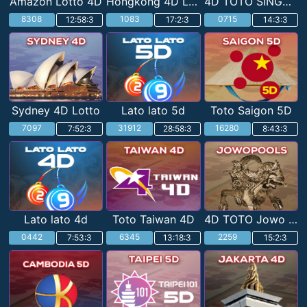
Amazon Lotto 4D
Hongkong 4D Lotto
4D TOTO SINGAPORE POOLS
8308
1083
0715
12:58:2
17:2:2
14:3:2
Sydney 4D Lotto
Lato lato 5d
Toto Saigon 5D
7097
31912
16280
7:52:2
28:58:2
8:43:2
Lato lato 4d
Toto Taiwan 4D
4D TOTO Jowo POOLS
0442
6345
2259
7:53:2
13:18:2
15:2:2